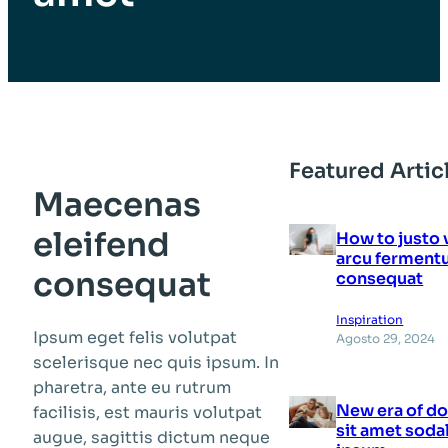
Featured Artic
Maecenas
eleifend
How to justo 
arcu fermen
consequat
consequat
Inspiration
Ipsum eget felis volutpat
Agosto 29, 2024
scelerisque nec quis ipsum. In
pharetra, ante eu rutrum
New era of d
facilisis, est mauris volutpat
sit amet soda
augue, sagittis dictum neque