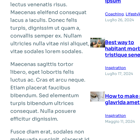
ipsum
lectus venenatis risus.
Maecenas eleifend consequat
Coaching
, 
Lifestyl
lacus a iaculis. Donec felis
Luglio 26, 2024
turpis, dignissim ut quam a,
convallis semper ex. Nullam
Best way to
ultricies nulla vitae nisi aliquet,
habitant mor
vitae sodales lorem sodales.
tristique sen
Maecenas sagittis tortor
Inspiration
libero, eget lobortis felis
Luglio 17, 2024
luctus ac. Cras et arcu neque.
Etiam placerat faucibus
bibendum. Sed elementum
How to make 
glavrida amet
turpis bibendum ultrices
consequat. Nulla posuere
Inspiration
efficitur dignissim.
Maggio 11, 2024
Fusce diam erat, sodales non
malesuada suscipit, placerat id