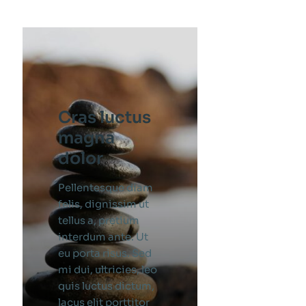
Cras luctus
magna
dolor
Pellentesque diam
felis, dignissim ut
tellus a, pretium
interdum ante. Ut
eu porta risus. Sed
mi dui, ultricies, leo
quis luctus dictum,
lacus elit porttitor