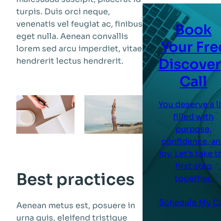
turpis. Duis orci neque,
venenatis vel feugiat ac, finibus
Book
eget nulla. Aenean convallis
Your Fre
lorem sed arcu imperdiet, vitae
hendrerit lectus hendrerit.
Discover
Call
You deserve a li
filled with
purpose,
confidence, a
joy. Let’s take t
first step
Best practices
together.
Schedule My Ca
Aenean metus est, posuere in
urna quis, eleifend tristique