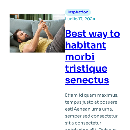
of
donec
Inspiration
sit
Luglio 17, 2024
amet
Best way to
sodales
ipsum
habitant
morbi
tristique
senectus
Etiam id quam maximus,
tempus justo at posuere
est! Aenean urna urna,
semper sed consectetur
sit a consectetur
adipiscing elit. Quisque