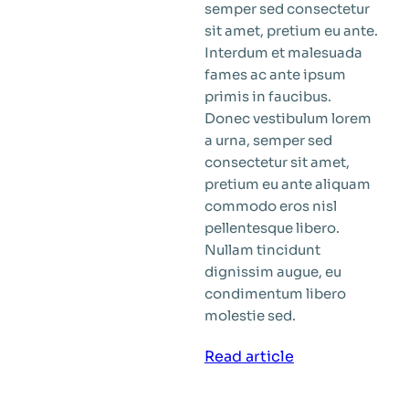
semper sed consectetur
sit amet, pretium eu ante.
Interdum et malesuada
fames ac ante ipsum
primis in faucibus.
Donec vestibulum lorem
a urna, semper sed
consectetur sit amet,
pretium eu ante aliquam
commodo eros nisl
pellentesque libero.
Nullam tincidunt
dignissim augue, eu
condimentum libero
molestie sed.
:
Read article
New
era