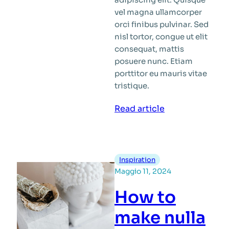
vel magna ullamcorper
orci finibus pulvinar. Sed
nisl tortor, congue ut elit
consequat, mattis
posuere nunc. Etiam
porttitor eu mauris vitae
tristique.
:
Read article
Best
way
to
habitant
Inspiration
morbi
Maggio 11, 2024
tristique
How to
senectus
make nulla