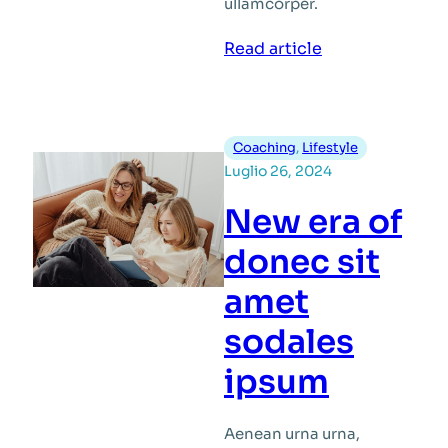
ullamcorper.
:
Read article
How
to
justo
vitae
Coaching
, 
Lifestyle
arcu
Luglio 26, 2024
fermentum
New era of
consequat
donec sit
amet
sodales
ipsum
Aenean urna urna,