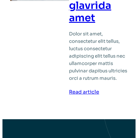
glavrida
amet
Dolor sit amet,
consectetur elit tellus,
luctus consectetur
adipiscing elit tellus nec
ullamcorper mattis
pulvinar dapibus ultricies
orci a rutrum mauris.
:
Read article
How
to
make
nulla
glavrida
amet