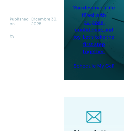
You deserve a life
filled with
Published
Dicembre 30,
purpose,
on
2025
confidence, and
by
joy. Let’s take the
first step
together.
Schedule My Call