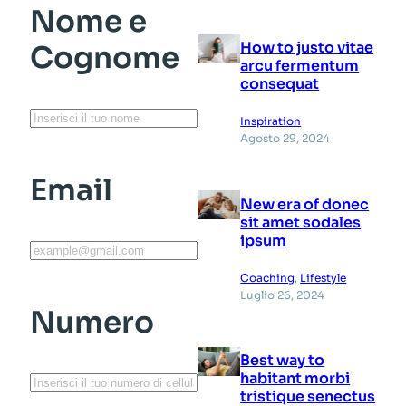
Nome e
How to justo vitae
Cognome
arcu fermentum
consequat
Inspiration
Agosto 29, 2024
Email
New era of donec
sit amet sodales
ipsum
Coaching
, 
Lifestyle
Luglio 26, 2024
Numero
Best way to
habitant morbi
tristique senectus