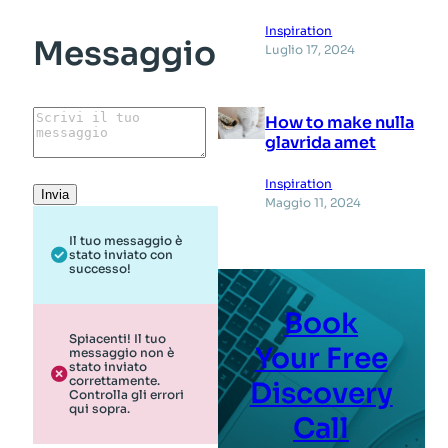
Inspiration
Messaggio
Luglio 17, 2024
How to make nulla
glavrida amet
Inspiration
Invia
Maggio 11, 2024
Il tuo messaggio è
stato inviato con
successo!
Book
Spiacenti! Il tuo
Your Free
messaggio non è
stato inviato
correttamente.
Discovery
Controlla gli errori
qui sopra.
Call