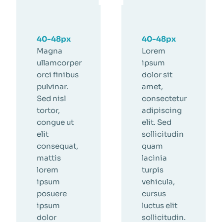
40-48px
40-48px
Magna
Lorem
ullamcorper
ipsum
orci finibus
dolor sit
pulvinar.
amet,
Sed nisl
consectetur
tortor,
adipiscing
congue ut
elit. Sed
elit
sollicitudin
consequat,
quam
mattis
lacinia
lorem
turpis
ipsum
vehicula,
posuere
cursus
ipsum
luctus elit
dolor
sollicitudin.