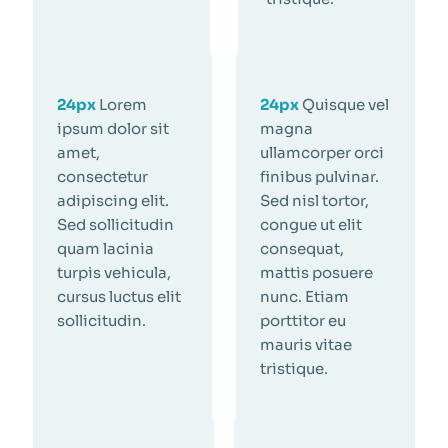
24px
Lorem
24px
Quisque vel
ipsum dolor sit
magna
amet,
ullamcorper orci
consectetur
finibus pulvinar.
adipiscing elit.
Sed nisl tortor,
Sed sollicitudin
congue ut elit
quam lacinia
consequat,
turpis vehicula,
mattis posuere
cursus luctus elit
nunc. Etiam
sollicitudin.
porttitor eu
mauris vitae
tristique.