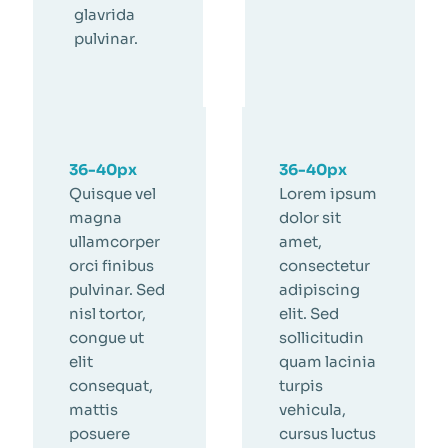
glavrida
pulvinar.
36-40px
36-40px
Quisque vel
Lorem ipsum
magna
dolor sit
ullamcorper
amet,
orci finibus
consectetur
pulvinar. Sed
adipiscing
nisl tortor,
elit. Sed
congue ut
sollicitudin
elit
quam lacinia
consequat,
turpis
mattis
vehicula,
posuere
cursus luctus