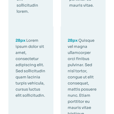
sollicitudin
mauris vitae.
lorem.
28px
Lorem
28px
Quisque
ipsum dolor sit
vel magna
amet,
ullamcorper
consectetur
orci finibus
adipiscing elit.
pulvinar. Sed
Sed sollicitudin
nisl tortor,
quam lacinia
congue ut elit
turpis vehicula,
consequat,
cursus luctus
mattis posuere
elit sollicitudin.
nunc. Etiam
porttitor eu
mauris vitae
tristique.