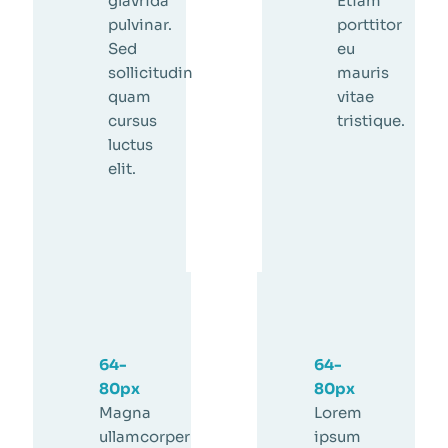
glavrida
Etiam
pulvinar.
porttitor
Sed
eu
sollicitudin
mauris
quam
vitae
cursus
tristique.
luctus
elit.
64-
64-
80px
80px
Magna
Lorem
ullamcorper
ipsum