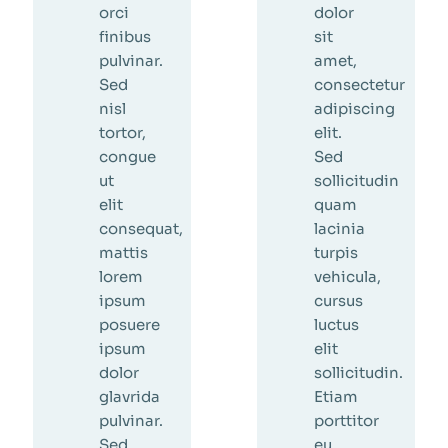
orci
dolor
finibus
sit
pulvinar.
amet,
Sed
consectetur
nisl
adipiscing
tortor,
elit.
congue
Sed
ut
sollicitudin
elit
quam
consequat,
lacinia
mattis
turpis
lorem
vehicula,
ipsum
cursus
posuere
luctus
ipsum
elit
dolor
sollicitudin.
glavrida
Etiam
pulvinar.
porttitor
Sed
eu