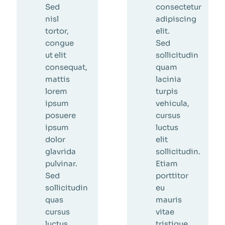
Sed
consectetur
nisl
adipiscing
tortor,
elit.
congue
Sed
ut elit
sollicitudin
consequat,
quam
mattis
lacinia
lorem
turpis
ipsum
vehicula,
posuere
cursus
ipsum
luctus
dolor
elit
glavrida
sollicitudin.
pulvinar.
Etiam
Sed
porttitor
sollicitudin
eu
quas
mauris
cursus
vitae
luctus
tristique.