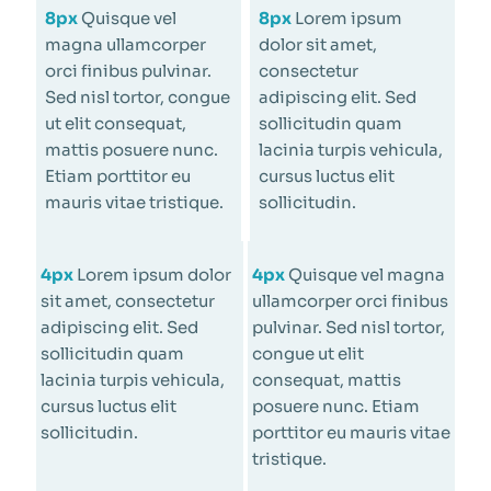
8px
Quisque vel
8px
Lorem ipsum
magna ullamcorper
dolor sit amet,
orci finibus pulvinar.
consectetur
Sed nisl tortor, congue
adipiscing elit. Sed
ut elit consequat,
sollicitudin quam
mattis posuere nunc.
lacinia turpis vehicula,
Etiam porttitor eu
cursus luctus elit
mauris vitae tristique.
sollicitudin.
4px
Lorem ipsum dolor
4px
Quisque vel magna
sit amet, consectetur
ullamcorper orci finibus
adipiscing elit. Sed
pulvinar. Sed nisl tortor,
sollicitudin quam
congue ut elit
lacinia turpis vehicula,
consequat, mattis
cursus luctus elit
posuere nunc. Etiam
sollicitudin.
porttitor eu mauris vitae
tristique.