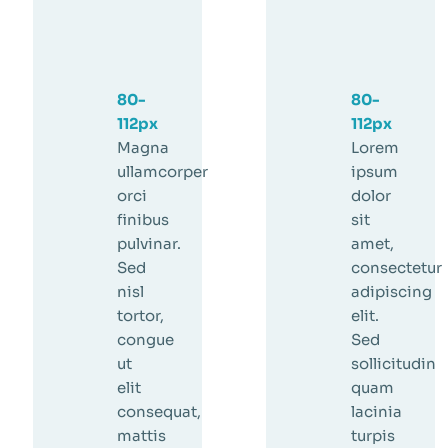
80-
80-
112px
112px
Magna
Lorem
ullamcorper
ipsum
orci
dolor
finibus
sit
pulvinar.
amet,
Sed
consectetur
nisl
adipiscing
tortor,
elit.
congue
Sed
ut
sollicitudin
elit
quam
consequat,
lacinia
mattis
turpis