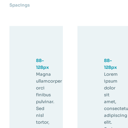
Spacings
88-
88-
128px
128px
Magna
Lorem
ullamcorper
ipsum
orci
dolor
finibus
sit
pulvinar.
amet,
Sed
consectetu
nisl
adipiscing
tortor,
elit.