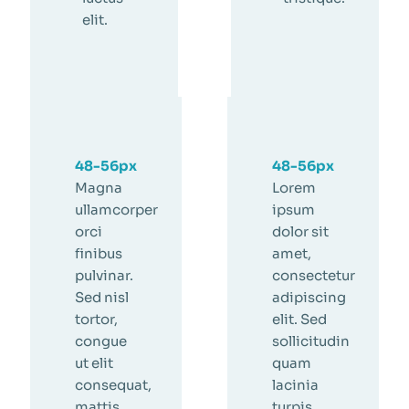
elit.
48-56px
48-56px
Magna
Lorem
ullamcorper
ipsum
orci
dolor sit
finibus
amet,
pulvinar.
consectetur
Sed nisl
adipiscing
tortor,
elit. Sed
congue
sollicitudin
ut elit
quam
consequat,
lacinia
mattis
turpis