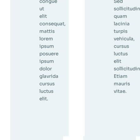
congue
Sed
ut
sollicitudi
elit
quam
consequat,
lacinia
mattis
turpis
lorem
vehicula,
ipsum
cursus
posuere
luctus
ipsum
elit
dolor
sollicitudin
glavrida
Etiam
cursus
mauris
luctus
vitae.
elit.