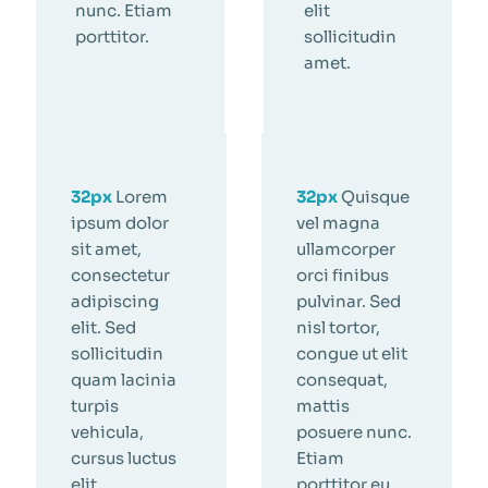
nunc. Etiam
elit
porttitor.
sollicitudin
amet.
32px
Lorem
32px
Quisque
ipsum dolor
vel magna
sit amet,
ullamcorper
consectetur
orci finibus
adipiscing
pulvinar. Sed
elit. Sed
nisl tortor,
sollicitudin
congue ut elit
quam lacinia
consequat,
turpis
mattis
vehicula,
posuere nunc.
cursus luctus
Etiam
elit
porttitor eu