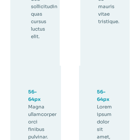
sollicitudin
mauris
quas
vitae
cursus
tristique.
luctus
elit.
56-
56-
64px
64px
Magna
Lorem
ullamcorper
ipsum
orci
dolor
finibus
sit
pulvinar.
amet,