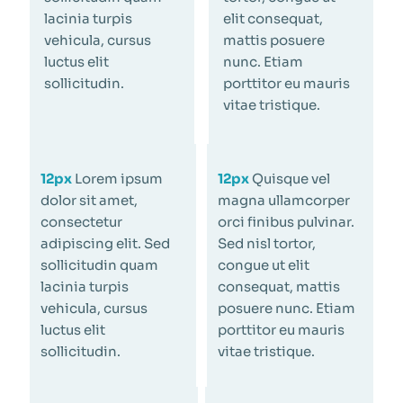
lacinia turpis
elit consequat,
vehicula, cursus
mattis posuere
luctus elit
nunc. Etiam
sollicitudin.
porttitor eu mauris
vitae tristique.
12px
Lorem ipsum
12px
Quisque vel
dolor sit amet,
magna ullamcorper
consectetur
orci finibus pulvinar.
adipiscing elit. Sed
Sed nisl tortor,
sollicitudin quam
congue ut elit
lacinia turpis
consequat, mattis
vehicula, cursus
posuere nunc. Etiam
luctus elit
porttitor eu mauris
sollicitudin.
vitae tristique.