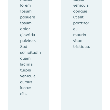
lorem
vehicula,
ipsum
congue
posuere
ut elit
ipsum
porttitor
dolor
eu
glavrida
mauris
pulvinar.
vitae
Sed
tristique.
sollicitudin
quam
lacinia
turpis
vehicula,
cursus
luctus
elit.