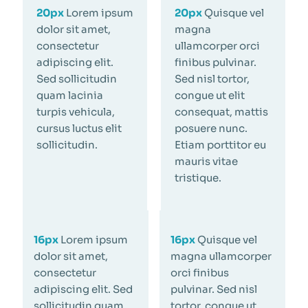
20px
Lorem ipsum
20px
Quisque vel
dolor sit amet,
magna
consectetur
ullamcorper orci
adipiscing elit.
finibus pulvinar.
Sed sollicitudin
Sed nisl tortor,
quam lacinia
congue ut elit
turpis vehicula,
consequat, mattis
cursus luctus elit
posuere nunc.
sollicitudin.
Etiam porttitor eu
mauris vitae
tristique.
16px
Lorem ipsum
16px
Quisque vel
dolor sit amet,
magna ullamcorper
consectetur
orci finibus
adipiscing elit. Sed
pulvinar. Sed nisl
sollicitudin quam
tortor, congue ut