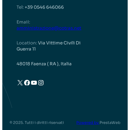
Tel:
+39 0546 646066
EmaiI:
amministrazione@cotras.net
Location:
Via Vittime Civili Di
Guerra 11
48018 Faenza ( RA ), Italia
X
Facebook
YouTube
Instagram
© 2025. Tutti i diritti riservati
Powered by
PrestaWeb